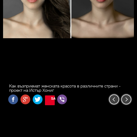
Как възприемат женската красота в различните страни -
проект на Истър Хониг
SAVE