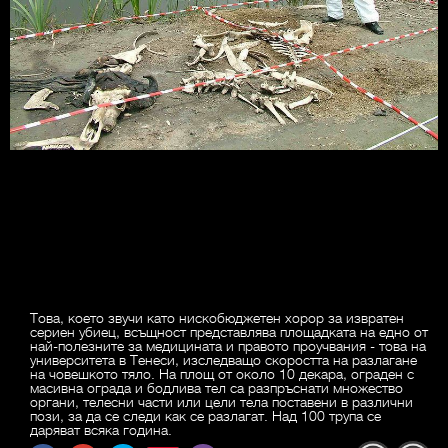
Това, което звучи като нискобюджетен хорор за извратен
сериен убиец, всъщност представлява площадката на едно от
най-полезните за медицината и правото проучвания - това на
университета в Тенеси, изследващо скоростта на разлагане
на човешкото тяло. На площ от около 10 декара, ограден с
масивна ограда и бодлива тел са разпръснати множество
органи, телесни части или цели тела поставени в различни
пози, за да се следи как се разлагат. Над 100 трупа се
даряват всяка година.