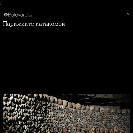
/
Парижките катакомби