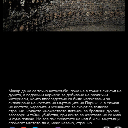
Макар да не са точно катакомби, поне не в точния смисъл на
думата, а подземни кариери за добиване на различни
материали, които впоследствие са били използвани за
складиране на костите на мъртъвците на Париж. И в случая
не костите, черепите и усещането за смърт са толкова
страшни, колкото множеството легенди за бродещи духове,
заговори и тайни убийства, при които за жертвата не се чува
и дума повече. Но все пак скелетите на над 6 млн. мъртъвци
спомагат мястото да е, меко казано, страшно.