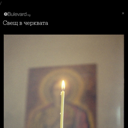
/
Свещ в черквата