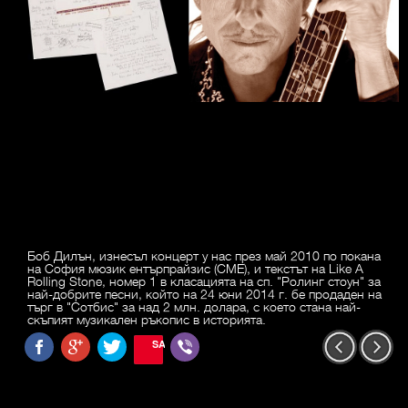
Боб Дилън, изнесъл концерт у нас през май 2010 по покана
на София мюзик ентърпрайзис (СМЕ), и текстът на Like A
Rolling Stone, номер 1 в класацията на сп. "Ролинг стоун" за
най-добрите песни, който на 24 юни 2014 г. бе продаден на
търг в "Сотбис" за над 2 млн. долара, с което стана най-
скъпият музикален ръкопис в историята.
SAVE