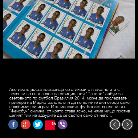
Ако имате доста повтарящи се стикери от пакетчетата с
лепенки за попълване на официалния "Панини" албум за
световното по футбол Бразилия 2014, може да последвате
примера на Марио Балотели и да попълните цял отбор само
с любимия си играч. Италианският футболист сподели във
"Фейсбук" снимка, от която става ясно, че няма нищо против
целият тим на адзурите да се състои само от него...
SAVE