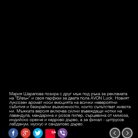
Мария Шарапова позира с друг мъж под ръка за рекламата
на "Ейвън" и своя парфюм за двата пола AVON Luck. Новият
луксозен аромат носи емоцията на всички невероятни
събития и безкрайни възможности, които съпътстват живота
ни. Мъжката версия включва силни въвеждащи нотки на
лавандула, мандарина и розов пипер, сърцевина от мимоза,
индийско орехче и кедрово дърво, а за финал - цитрусов
лабданум, мускус и сандалово дърво.
SAVE