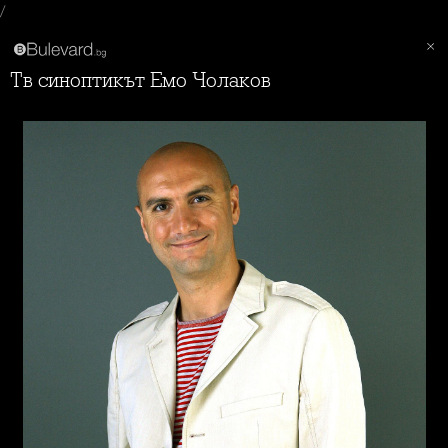
/
Тв синоптикът Емо Чолаков