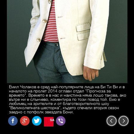
Емил Чолаков е сред най-популярните лица на Би Ти Ви и в
началото на пролет 2014 оглави отдел "Прогноза за
времето". Времето е в нас и наистина няма лошо такова, ако
вътре ни е слънчево, коментира по този повод той. Емо е
любимец на зрителите и от благотворителното шоу
"Великолепната шесторка", където спечели втория сезон
заедно с попфолк звездата Бони.
SAVE