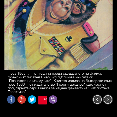
През 1963 г. - пет години преди създаването на филма,
френският писател Пиер Бул публикува книгата си
"Планетата на маймуните". Книгата излиза на български език
през 1983 г. от издателство "Георги Бакалов" като част от
популярната серия книги за научна фантастика "Библиотека
Галактика"
SAVE