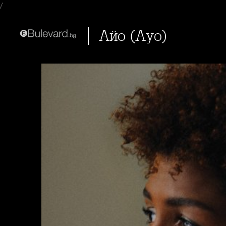
/
Айо (Ayo)