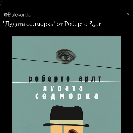
/
"Лудата седморка" от Роберто Арлт