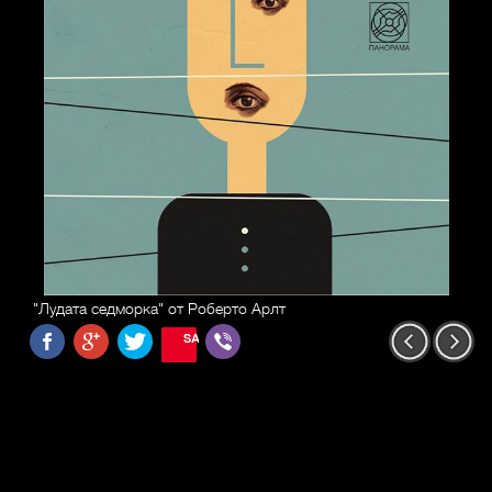
"Лудата седморка" от Роберто Арлт
SAVE