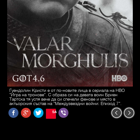
Гуендолин Кристи е от по-новите лица в сериала на HBO
"Игра на тронове". С образа си на девата воин Бриен
Тартска тя успя вече да си спечели фенове и място в
актьорския състав на "Междузвездни войни: Епизод 7".
SAVE