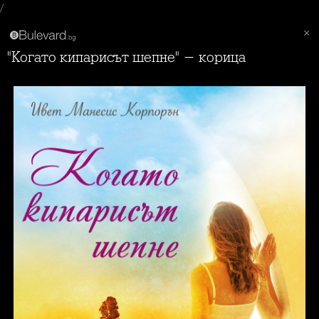
/
"Когато кипарисът шепне" - корица