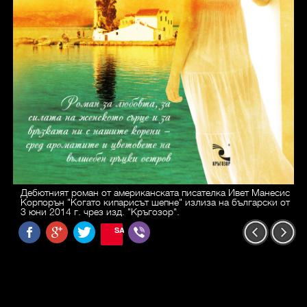
Дебютният роман от американската писателка Ивет Манесис
Корпорън "Когато кипарисът шепне" излиза на български от
3 юни 2014 г. чрез изд. "Кръгозор".
SAVE