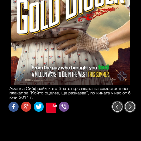
Аманда Сийфрайд като Златотърсачката на самостоятелен
плакат за "Който оцелее, ще разказва", по кината у нас от 6
юни 2014 г.
SAVE