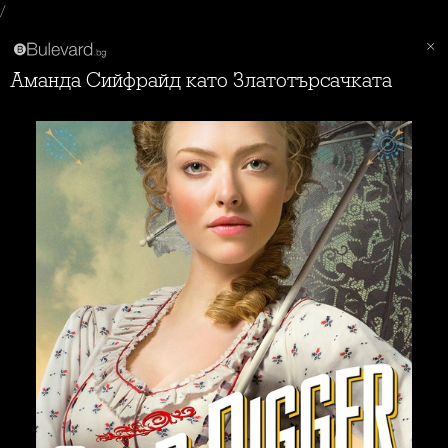
/
Аманда Сийфрайд като Златотърсачката