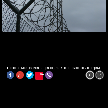
Престъпните начинания рано или късно водят до лош край
SAVE