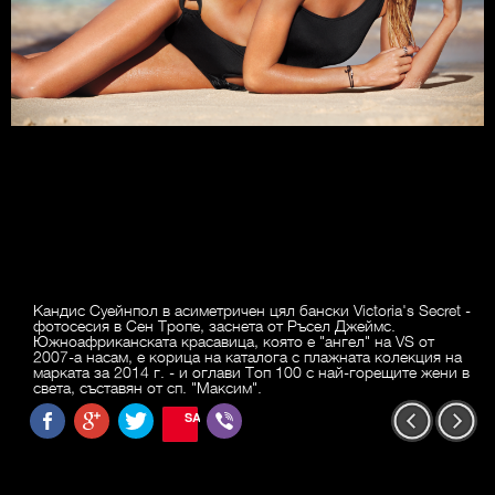
Кандис Суейнпол в асиметричен цял бански Victoria's Secret -
фотосесия в Сен Тропе, заснета от Ръсел Джеймс.
Южноафриканската красавица, която е "ангел" на VS от
2007-а насам, е корица на каталога с плажната колекция на
марката за 2014 г. - и оглави Топ 100 с най-горещите жени в
света, съставян от сп. "Максим".
SAVE