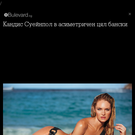
/
Кандис Суейнпол в асиметричен цял бански