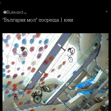
/
"България мол" посреща 1 юни