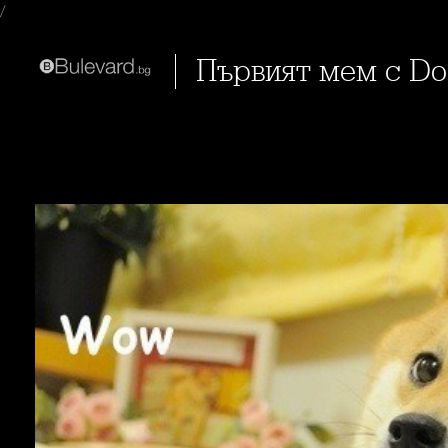
/
Първият мем с D