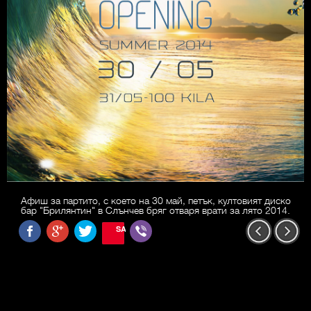
Афиш за партито, с което на 30 май, петък, култовият диско
бар "Брилянтин" в Слънчев бряг отваря врати за лято 2014.
SAVE