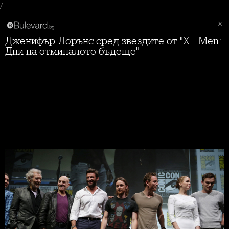
/
Дженифър Лорънс сред звездите от "X-Men:
Дни на отминалото бъдеще"