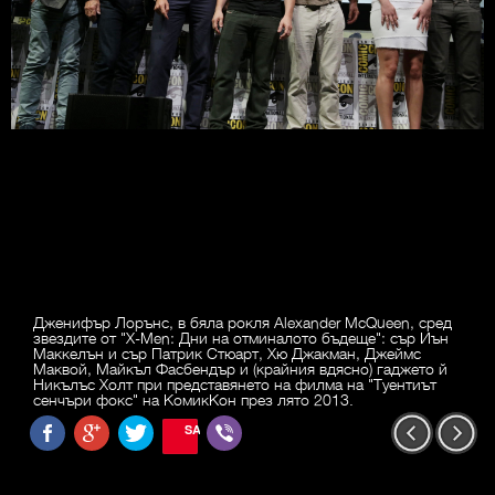
Дженифър Лорънс, в бяла рокля Alexander McQueen, сред
звездите от "X-Men: Дни на отминалото бъдеще": сър Иън
Маккелън и сър Патрик Стюарт, Хю Джакман, Джеймс
Маквой, Майкъл Фасбендър и (крайния вдясно) гаджето й
Никълъс Холт при представянето на филма на "Туентиът
сенчъри фокс" на КомикКон през лято 2013.
SAVE