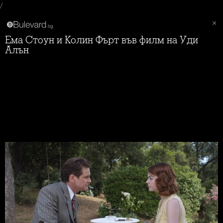
/
Ема Стоун и Колин Фърт във филм на Уди
Алън