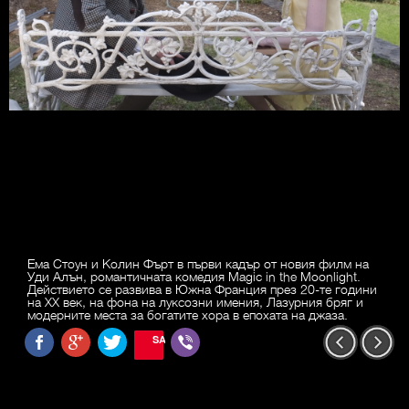
Ема Стоун и Колин Фърт в първи кадър от новия филм на
Уди Алън, романтичната комедия Magic in the Moonlight.
Действието се развива в Южна Франция през 20-те години
на ХХ век, на фона на луксозни имения, Лазурния бряг и
модерните места за богатите хора в епохата на джаза.
SAVE