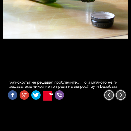
“Алкохолът не решавал проблемите… То и млякото не ги
решава, ама никой не го прави на въпрос!” Буги Барабата
SAVE