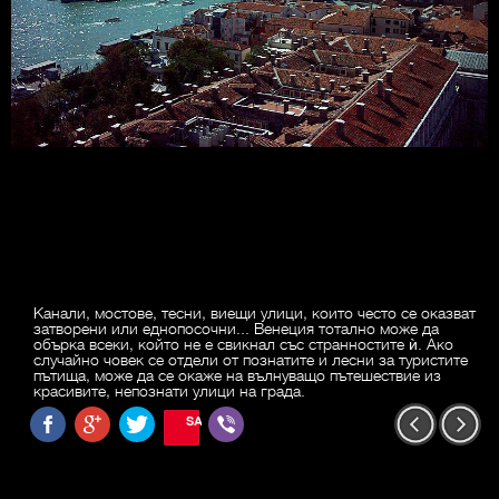
Канали, мостове, тесни, виещи улици, които често се оказват
затворени или еднопосочни... Венеция тотално може да
обърка всеки, който не е свикнал със странностите ѝ. Ако
случайно човек се отдели от познатите и лесни за туристите
пътища, може да се окаже на вълнуващо пътешествие из
красивите, непознати улици на града.
SAVE