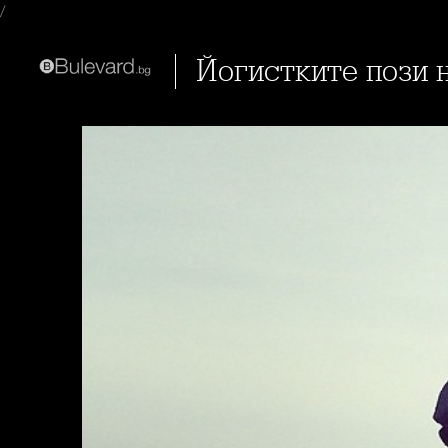
/
Йогистките пози