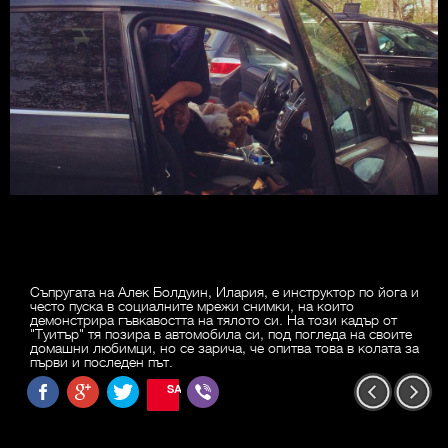
Съпругата на Алек Болдуин, Илария, е инструктор по йога и
често пуска в социалните мрежи снимки, на които
демонстрира гъвкавостта на тялото си. На този кадър от
"Туитър" тя позира в автомобила си, под погледа на своите
домашни любимци, но се зарича, че опитва това в колата за
първи и последен път.
SAVE