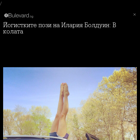
/
Йогистките пози на Илария Болдуин: В
колата