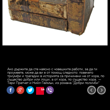
Ако държите да сте наясно с човешките работи, за да ги
проумеете, може да ви е от помощ следното: повечето
триумфи и трагедии в историята са причинени не от хора, по
същество добри или лоши, а от хора, по същество хора. —
Тери Пратчет и Нийл Геймън, из романа "Добри поличби"
SAVE