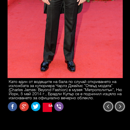
Като един от водещите на бала по случай откриването на
изложбата за кутюриера Чарлз Джеймс "Отвъд модата"
(Charles James: Beyond Fashion) в музея "Метрополитън", Ню
Йорк, 5 май 2014 г., Брадли Купър се е подчинил изцяло на
изискването за официално вечерно облекло.
SAVE