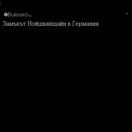
/
Замъкът Нойшванщайн в Германия