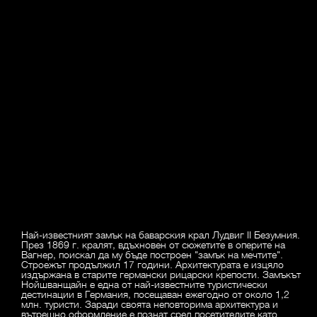
Най-известният замък на баварския крал Лудвиг II Безумния.
През 1869 г. кралят, вдъхновен от сюжетите в оперите на
Вагнер, поискал да му бъде построен "замък на мечтите".
Строежът продължил 17 години. Архитектурата е изцяло
издържана в старите германски рицарски крепости. Замъкът
Нойшванщайн е една от най-известните туристически
дестинации в Германия, посещаван ежегодно от около 1,2
млн. туристи. Заради своята неповторима архитектура и
вътрешно оформление е познат сред посетителите като