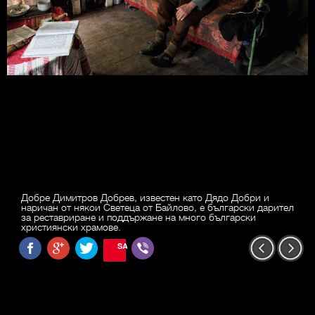
Добре Димитров Добрев, известен като Дядо Добри и
наричан от някои Светеца от Байлово, е български дарител
за реставриране и поддържане на много български
християнски храмове.
SAVE