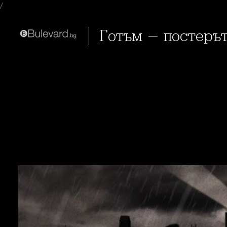
/
Готъм - постеръ