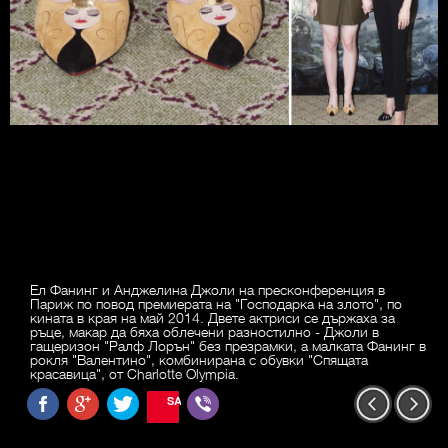
Ел Фанинг и Анджелина Джоли на пресконференция в
Париж по повод премиерата на "Господарка на злото", по
кината в края на май 2014. Двете актриси се държаха за
ръце, макар да бяха облечени разностилно - Джоли в
гащеризон "Ралф Лорън" без презрамки, а малката Фанинг в
рокля "Валентино", комбинирана с обувки "Спящата
красавица", от Charlotte Olympia.
SAVE