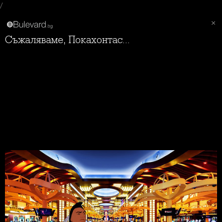
/
Съжаляваме, Покахонтас...