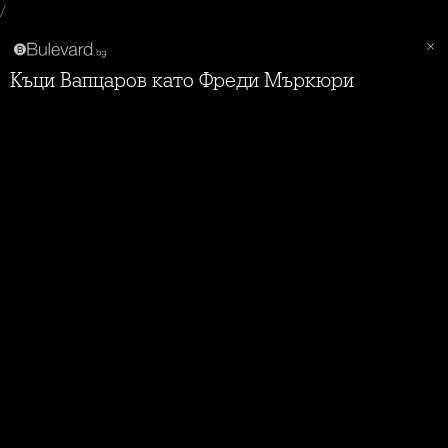
/
Къци Вапцаров като Фреди Мъркюри