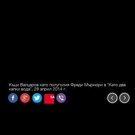
Къци Вапцаров като полуголия Фреди Мъркюри в "Като две
капки вода", 28 април 2014 г.
SAVE