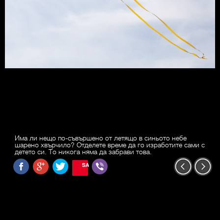
Има ли нещо по-съвършено от летящо в синьото небе
шарено хвърчило? Отделете време да го изработите сами с
детето си. То никога няма да забрави това.
SAVE