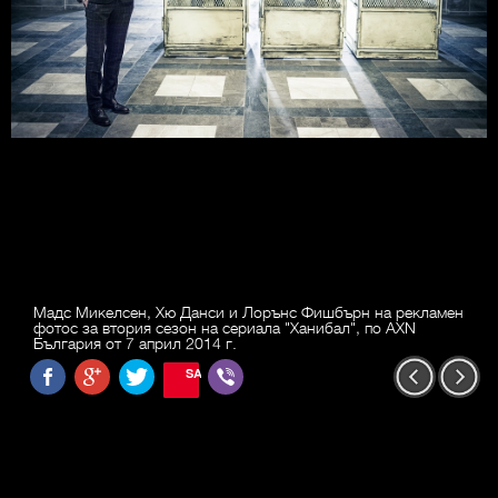
Мадс Микелсен, Хю Данси и Лорънс Фишбърн на рекламен
фотос за втория сезон на сериала "Ханибал", по AXN
България от 7 април 2014 г.
SAVE