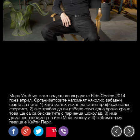
Марк Уолбърг като водещ на наградите Kids Choice 2014
през април. Организаторите напомнят няколко забавни
факта за него: 1) като малък искал да стане професионален
спортист, 2) ако трябва да си избере само една храна храна,
това ще са са бисквитите с парченца шоколад, 3) има
домашен любимец на име Маршмелоу и 4) любимата му
певица е Кейти Пери.
SAVE