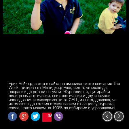
Ерик Бейкър, автор в сайта на американското списание The
Week, цитиран от Мениджър Нюз, смята, че може да
направим децата си по-умни. Журналистът, цитирайки
редица педагогически, психологически и други научни
изследвания и експерименти от САЩ и света, доказва, че
интелектът до голяма степен зависи от социокултурната
среда, която можем на 100% да избираме и управляваме.
SAVE