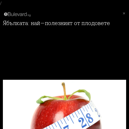
/
Ябълката: най-полезният от плодовете