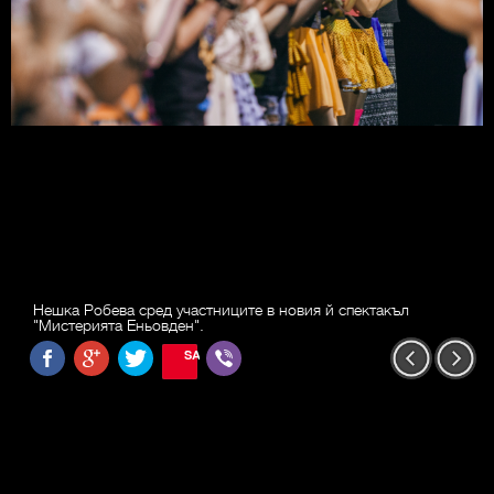
Нешка Робева сред участниците в новия й спектакъл
"Мистерията Еньовден".
SAVE