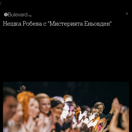
/
Нешка Робева с "Мистерията Еньовден"