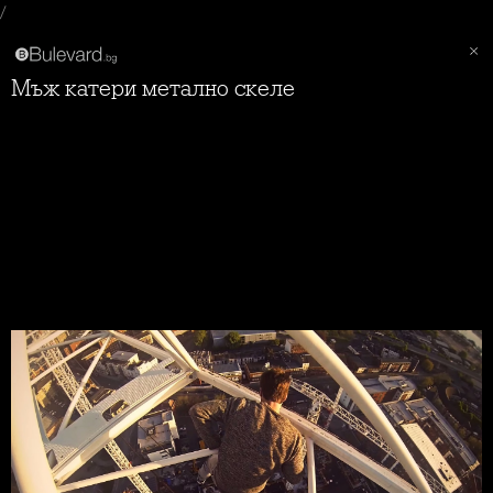
/
Мъж катери метално скеле