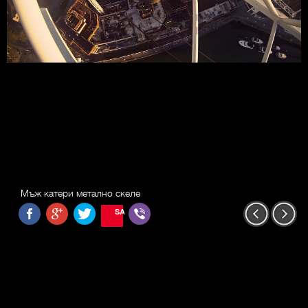
Мъж катери метално скеле
SAVE