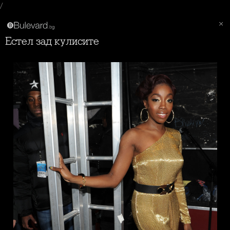
/
Естел зад кулисите