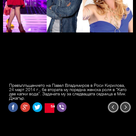
Превъплъщението на Павел Владимиров в Роси Кирилова,
24 март 2014 г., бе втората му поредна женска роля в "Като
две капки вода". Задачата му за следващата седмица е Мик
Джагър.
SAVE