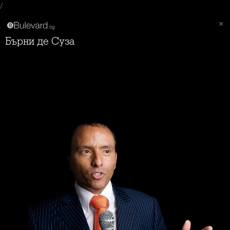
/
Бърни де Суза