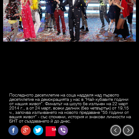
Последното десетилетие на соца надделя над първото
десетилетие на демокрацията у нас в "Най-хубавите години
от нашия живот". Финалът на шоуто бе излъчен на 22 март
2014 г., а от 24 март, всеки делник (без четвъртък) от 19,15
ч., започва излъчването на новото предаване "55 години от
вашия живот" - със спомени, история и знакови личности на
БНТ от създаването й до днес.
SAVE