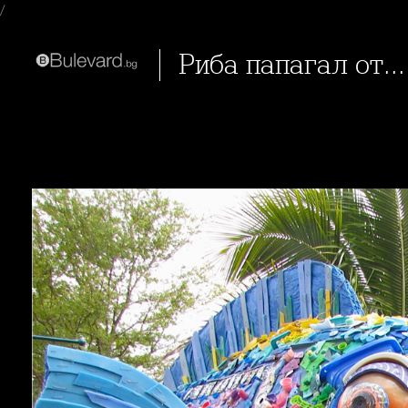
/
Риба папагал от.