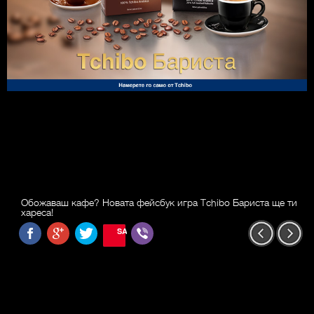
Обожаваш кафе? Новата фейсбук игра Tchibo Бариста ще ти
хареса!
SAVE