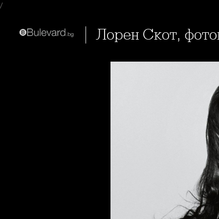
/
Лорен Скот, фот