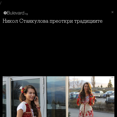
/
Никол Станкулова преоткри традициите