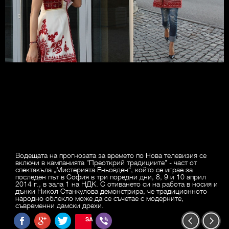
Водещата на прогнозата за времето по Нова телевизия се
включи в кампанията "Преоткрий традициите" - част от
спектакъла „Мистерията Еньовден“, който се играе за
последен път в София в три поредни дни, 8, 9 и 10 април
2014 г., в зала 1 на НДК. С отиването си на работа в носия и
дънки Никол Станкулова демонстрира, че традиционното
народно облекло може да се съчетае с модерните,
съвременни дамски дрехи.
SAVE