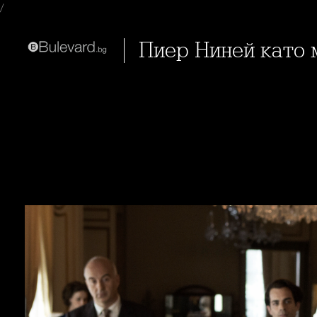
/
Пиер Ниней като