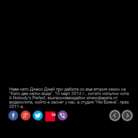
Неве като Джеси Джей при дебюта си във втория сезон на
"Като две капки вода", 10 март 2014 г., когато изпълни хита
й Nobody's Perfect, възпроизвеждайки атмосферата от
видеоклипа, който е заснет у нас, в студия "Ню Бояна", през
2011-а.
SAVE